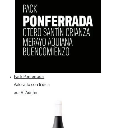
Pack Ponferrada
Valorado con
5
de 5
por V. Adrián