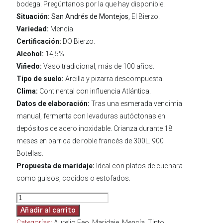
bodega. Pregúntanos por la que hay disponible.
Situación:
San Andrés de Montejos
, El Bierzo.
Variedad:
Mencía.
Certificación:
DO Bierzo.
Alcohol:
14,5%
Viñedo:
Vaso tradicional, más de 100 años.
Tipo de suelo:
Arcilla y pizarra descompuesta.
Clima:
Continental con influencia Atlántica.
Datos de elaboración:
Tras una esmerada vendimia
manual, fermenta con levaduras autóctonas en
depósitos de acero inoxidable. Crianza durante 18
meses en barrica de roble francés de 300L. 900
Botellas.
Propuesta de maridaje:
Ideal con platos de cuchara
como guisos, cocidos o estofados.
Montelios
cantidad
Añadir al carrito
Categorías:
Aurelio Feo
,
Maridaje
,
Mencía
,
Tinto