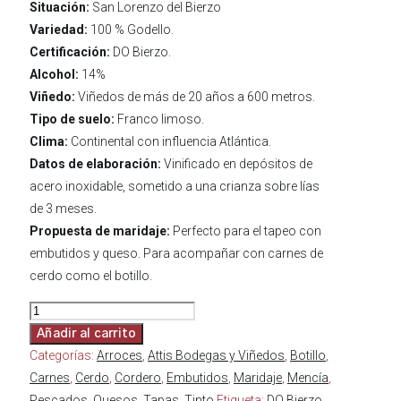
Situación:
San Lorenzo del Bierzo
Variedad:
100 % Godello.
Certificación:
DO Bierzo.
Alcohol:
14%
Viñedo:
Viñedos de más de 20 años a 600 metros.
Tipo de suelo:
Franco limoso.
Clima:
Continental con influencia Atlántica.
Datos de elaboración:
Vinificado en depósitos de
acero inoxidable, sometido a una crianza sobre lías
de 3 meses.
Propuesta de maridaje:
Perfecto para el tapeo con
embutidos y queso. Para acompañar con carnes de
cerdo como el botillo.
Sangarida
Mencía
Añadir al carrito
cantidad
Categorías:
Arroces
,
Attis Bodegas y Viñedos
,
Botillo
,
Carnes
,
Cerdo
,
Cordero
,
Embutidos
,
Maridaje
,
Mencía
,
Pescados
,
Quesos
,
Tapas
,
Tinto
Etiqueta:
DO Bierzo